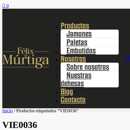

0
Productos
Jamones
Paletas
Embutidos
Nosotros
🛒
Sobre nosotros
Nuestras
dehesas
Blog
Contacto
Inicio
/ Productos etiquetados “VIE0036”
VIE0036