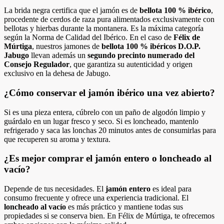
La brida negra certifica que el jamón es de
bellota 100 % ibérico
,
procedente de cerdos de raza pura alimentados exclusivamente con
bellotas y hierbas durante la montanera. Es la máxima categoría
según la Norma de Calidad del Ibérico. En el caso de
Félix de
Múrtiga
, nuestros jamones de
bellota 100 % ibéricos D.O.P.
Jabugo
llevan además un
segundo precinto numerado del
Consejo Regulador
, que garantiza su autenticidad y origen
exclusivo en la dehesa de Jabugo.
¿Cómo conservar el jamón ibérico una vez abierto?
Si es una pieza entera, cúbrelo con un paño de algodón limpio y
guárdalo en un lugar fresco y seco. Si es loncheado, mantenlo
refrigerado y saca las lonchas 20 minutos antes de consumirlas para
que recuperen su aroma y textura.
¿Es mejor comprar el jamón entero o loncheado al
vacío?
Depende de tus necesidades. El
jamón entero
es ideal para
consumo frecuente y ofrece una experiencia tradicional. El
loncheado al vacío
es más práctico y mantiene todas sus
propiedades si se conserva bien. En Félix de Múrtiga, te ofrecemos