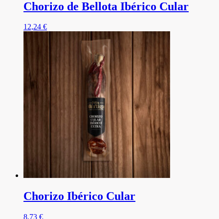
Chorizo de Bellota Ibérico Cular
12,24
€
Chorizo Ibérico Cular
8,73
€