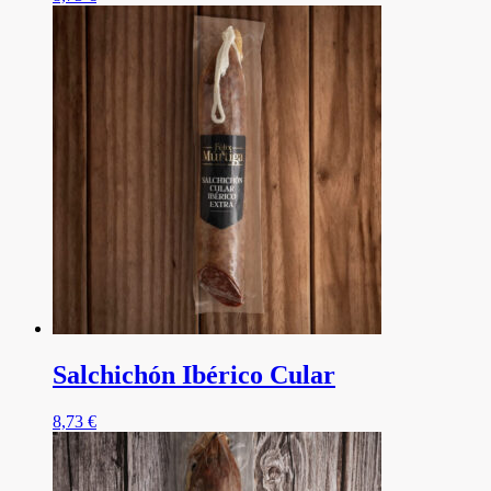
Salchichón Ibérico Cular
8,73
€