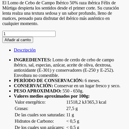
El Lomo de Cebo de Campo Ibérico 50% raza ibérica Félix de
Múrtiga despierta los sentidos desde el primer corte. Su curación
lenta realza una textura sedosa y un sabor profundo, lleno de
matices, pensado para disfrutar del ibérico más auténtico en
cualquier momento.
Lomo
de
Añadir al carrito
Cebo
de
Descripción
Campo
Ibérico
INGREDIENTES:
Lomo de cerdo de cebo de campo
50%
ibérico, sal, especias, azúcar, aceite de oliva, dextrosa,
raza
antioxidante (E-301) y conservadores (E-250 y E-252).
ibérica
Envoltura no comestible.
en
PERÍODO DE CONSERVACIÓN:
6 meses.
mitades
CONSERVACIÓN:
Conservar en un lugar fresco y seco.
cantidad
PESO APROXIMADO:
550 - 650g.
Valores medios aproximados por 100g:
Valor energético:
11518,2 kJ/365,3 kcal
Grasas:
27,5 g
De las cuales son saturadas:
11 g
Hidratos de Carbono:
< 0,5 g
De los cuales son azúcares:
< 0,5 g