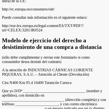
línea) de la UE:
http://ec.europa.eu/consumers/odr/
Puede consultar más información en el siguiente enlace:
http://eur-lex.europa.eu/legal-content/ES/TXT/PDF/?
uri=CELEX:32013R0524
Modelo de ejercicio del derecho a
desistimiento de una compra a distancia
(sólo debe cumplimentar y enviar este formulario si como
consumidor desea desistir del contrato)
A la atención de INDUSTRIAS CÁRNICAS LORIENTE
PIQUERAS, S.A.U. – Atención al Cliente (Devolución)
Ctra N400 Km 95.4 16400 Tarancón Cuenca
Que yo D/Dª ________________________________ (nombre y
apellidos), con domicilio en
________________________________ (dirección completa) y con
teléfono ______________________, y con correo electrónico
_____________________, o un tercero indicado por mi (y distinto