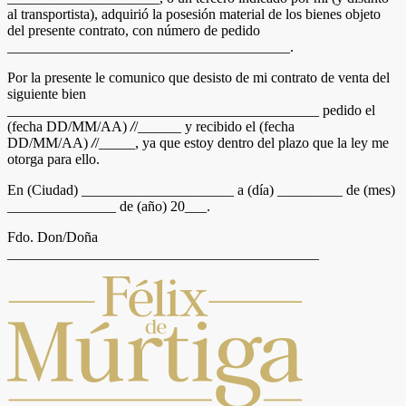
al transportista), adquirió la posesión material de los bienes objeto
del presente contrato, con número de pedido
_______________________________________.
Por la presente le comunico que desisto de mi contrato de venta del
siguiente bien
___________________________________________ pedido el
(fecha DD/MM/AA)
/
/______ y recibido el (fecha
DD/MM/AA)
/
/_____, ya que estoy dentro del plazo que la ley me
otorga para ello.
En (Ciudad) _____________________ a (día) _________ de (mes)
_______________ de (año) 20___.
Fdo. Don/Doña
___________________________________________