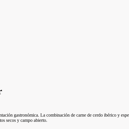
r
tación gastronómica. La combinación de carne de cerdo ibérico y especia
tos secos y campo abierto.