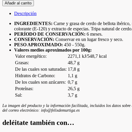
de
Añadir al carrito
Bellota
Ibérico
Descripción
Cular
cantidad
INGREDIENTES:
Carne y grasa de cerdo de bellota ibérico, 
colorante (E-120) y extracto de especias. Tripa natural d
PERÍODO DE CONSERVACIÓN:
6 meses.
CONSERVACIÓN:
Conservar en un lugar fresco y seco.
PESO APROXIMADO:
450 - 550g.
Valores medios aproximados por 100g:
Valor energético:
2271,1 kJ/548,7 kcal
Grasas:
48,7 g
De las cuales son saturadas:
17,8 g
Hidratos de Carbono:
1,1 g
De los cuales son azúcares:
0,7 g
Proteínas:
26,5 g
Sal:
3,7 g
La imagen del producto y la información facilitada, incluidos los datos sobre
del correo electrónico: info@felixdemurtiga.es
deléitate también con…