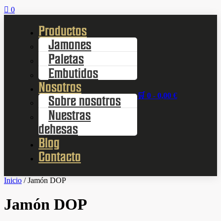

0
Productos
Jamones
Paletas
Embutidos
Nosotros
🛒 0 -
0,00
€
Sobre nosotros
Nuestras
dehesas
Blog
Contacto
Inicio
/ Jamón DOP
Jamón DOP