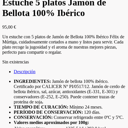
Estuche 5 platos Jamón de
Bellota 100% Ibérico
95,00
€
Un estuche con 5 platos de Jamón de Bellota 100% Ibérico Félix de
Múrtiga, cuidadosamente cortados a mano y listos para servir. Cada
plato recoge la jugosidad y el aroma de nuestras mejores piezas,
perfecto para compartir o regalar.
Sin existencias
Descripción
INGREDIENTES:
Jamón de bellota 100% ibérico.
Certificado por CALICER Nº PI/0517/12. Jamón de cerdo de
bellota ibérico, sal, azúcar, antioxidantes (E-331, E-301) y
conservadores (E-252, E-250). Puede contener trazas de
proteína de soja
.
TIEMPO DE CURACIÓN:
Mínimo 24 meses.
PERÍODO DE CONSERVACIÓN:
120 días.
CONSERVACIÓN:
Conservar refrigerado entre 0ºC y 5ºC.
Valores medios aproximados por 100g: