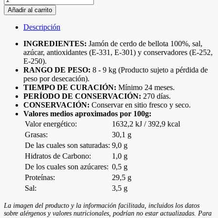
Añadir al carrito
Descripción
INGREDIENTES:
Jamón de cerdo de bellota 100%, sal,
azúcar, antioxidantes (E-331, E-301) y conservadores (E-252,
E-250).
RANGO DE PESO:
8 - 9 kg (Producto sujeto a pérdida de
peso por desecación).
TIEMPO DE CURACIÓN:
Mínimo 24 meses.
PERÍODO DE CONSERVACIÓN:
270 días.
CONSERVACIÓN:
Conservar en sitio fresco y seco.
Valores medios aproximados por 100g:
Valor energético:
1632,2 kJ / 392,9 kcal
Grasas:
30,1 g
De las cuales son saturadas:
9,0 g
Hidratos de Carbono:
1,0 g
De los cuales son azúcares:
0,5 g
Proteínas:
29,5 g
Sal:
3,5 g
La imagen del producto y la información facilitada, incluidos los datos
sobre alérgenos y valores nutricionales, podrían no estar actualizadas. Para