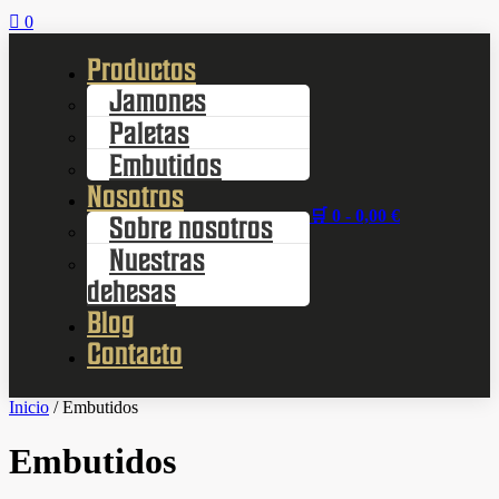

0
Productos
Jamones
Paletas
Embutidos
Nosotros
🛒 0 -
0,00
€
Sobre nosotros
Nuestras
dehesas
Blog
Contacto
Inicio
/ Embutidos
Embutidos