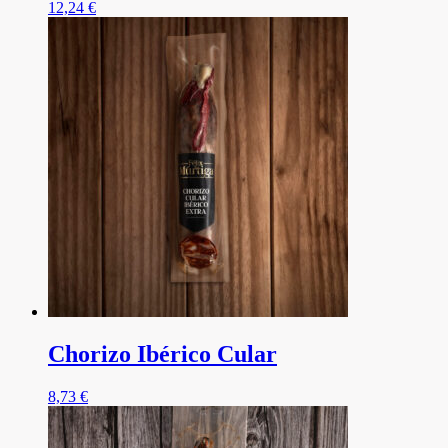
12,24
€
Chorizo Ibérico Cular
8,73
€