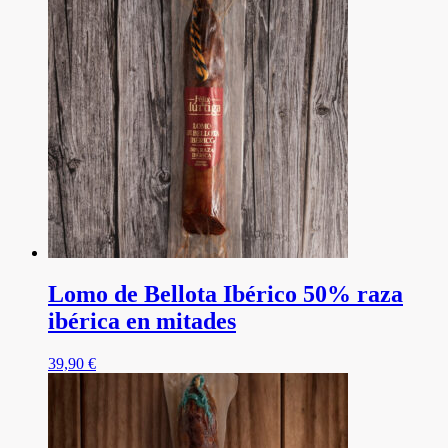
Lomo de Bellota Ibérico 50% raza
ibérica en mitades
39,90
€