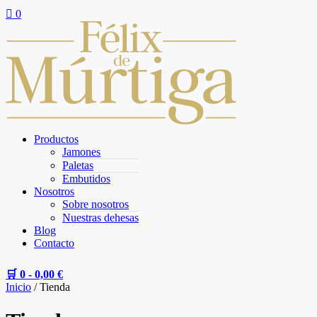

0
Productos
Jamones
Paletas
Embutidos
Nosotros
Sobre nosotros
Nuestras dehesas
Blog
Contacto
🛒 0 -
0,00
€
Inicio
/ Tienda