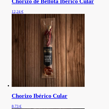
Chorizo de Bellota Ibérico Cular
12,24
€
Chorizo Ibérico Cular
8,73
€