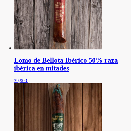
Lomo de Bellota Ibérico 50% raza
ibérica en mitades
39,90
€